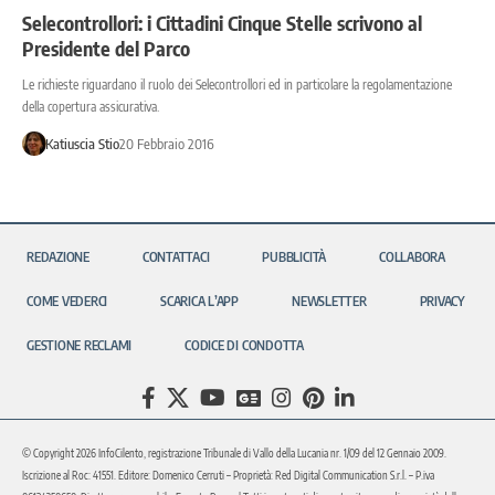
Selecontrollori: i Cittadini Cinque Stelle scrivono al
Presidente del Parco
Le richieste riguardano il ruolo dei Selecontrollori ed in particolare la regolamentazione
della copertura assicurativa.
Katiuscia Stio
20 Febbraio 2016
REDAZIONE
CONTATTACI
PUBBLICITÀ
COLLABORA
COME VEDERCI
SCARICA L’APP
NEWSLETTER
PRIVACY
GESTIONE RECLAMI
CODICE DI CONDOTTA
© Copyright 2026 InfoCilento, registrazione Tribunale di Vallo della Lucania nr. 1/09 del 12 Gennaio 2009.
Iscrizione al Roc: 41551. Editore: Domenico Cerruti – Proprietà: Red Digital Communication S.r.l. – P.iva