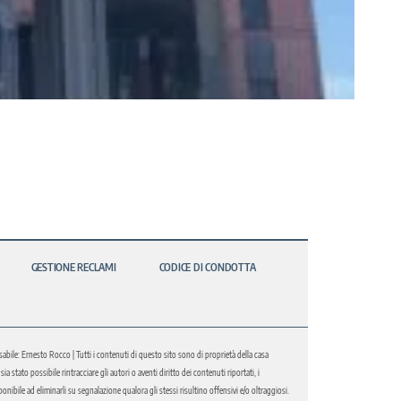
GESTIONE RECLAMI
CODICE DI CONDOTTA
abile: Ernesto Rocco | Tutti i contenuti di questo sito sono di proprietà della casa
 stato possibile rintracciare gli autori o aventi diritto dei contenuti riportati, i
bile ad eliminarli su segnalazione qualora gli stessi risultino offensivi e/o oltraggiosi.