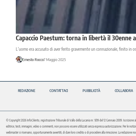
Capaccio Paestum: torna in libertà il 30enne 
L’uomo era accusato di aver ferito gravemente un connazionale, finito in os
Ernesto Rocco
7 Maggio 2025
REDAZIONE
CONTATTACI
PUBBLICITÀ
COLLABORA
© Copyright 2026 InfoCilento, registrazione Tribunale di Vallo della Lucania nr. 1/09 del 12 Gennaio 2009. Iscrizione a
editrice, testi, immagini, video o commenti, non possono essere utilizzati senza espressa autorizzazione. Per le notizie o 
webmaster si riservano, opportunamente avvertiti, di dare loro credito o di procedere alla rimozione. La redazione non 