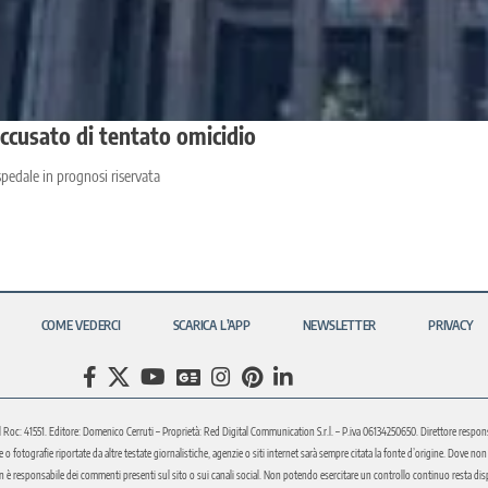
accusato di tentato omicidio
pedale in prognosi riservata
COME VEDERCI
SCARICA L’APP
NEWSLETTER
PRIVACY
l Roc: 41551. Editore: Domenico Cerruti – Proprietà: Red Digital Communication S.r.l. – P.iva 06134250650. Direttore respons
fotografie riportate da altre testate giornalistiche, agenzie o siti internet sarà sempre citata la fonte d’origine. Dove non sia
è responsabile dei commenti presenti sul sito o sui canali social. Non potendo esercitare un controllo continuo resta disponi