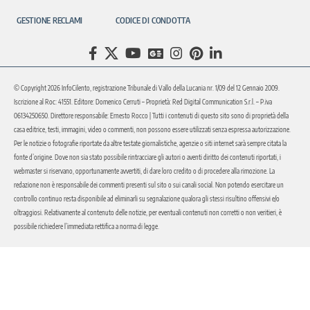
GESTIONE RECLAMI
CODICE DI CONDOTTA
© Copyright 2026 InfoCilento, registrazione Tribunale di Vallo della Lucania nr. 1/09 del 12 Gennaio 2009.
Iscrizione al Roc: 41551. Editore: Domenico Cerruti – Proprietà: Red Digital Communication S.r.l. – P.iva
06134250650. Direttore responsabile: Ernesto Rocco | Tutti i contenuti di questo sito sono di proprietà della
casa editrice, testi, immagini, video o commenti, non possono essere utilizzati senza espressa autorizzazione.
Per le notizie o fotografie riportate da altre testate giornalistiche, agenzie o siti internet sarà sempre citata la
fonte d’origine. Dove non sia stato possibile rintracciare gli autori o aventi diritto dei contenuti riportati, i
webmaster si riservano, opportunamente avvertiti, di dare loro credito o di procedere alla rimozione. La
redazione non è responsabile dei commenti presenti sul sito o sui canali social. Non potendo esercitare un
controllo continuo resta disponibile ad eliminarli su segnalazione qualora gli stessi risultino offensivi e/o
oltraggiosi. Relativamente al contenuto delle notizie, per eventuali contenuti non corretti o non veritieri, è
possibile richiedere l’immediata rettifica a norma di legge.