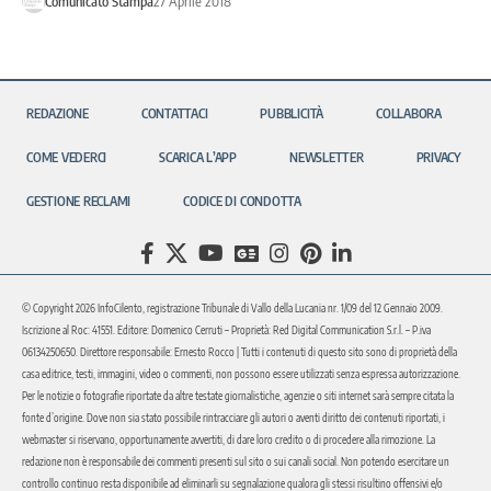
Comunicato Stampa
27 Aprile 2018
REDAZIONE
CONTATTACI
PUBBLICITÀ
COLLABORA
COME VEDERCI
SCARICA L’APP
NEWSLETTER
PRIVACY
GESTIONE RECLAMI
CODICE DI CONDOTTA
© Copyright 2026 InfoCilento, registrazione Tribunale di Vallo della Lucania nr. 1/09 del 12 Gennaio 2009.
Iscrizione al Roc: 41551. Editore: Domenico Cerruti – Proprietà: Red Digital Communication S.r.l. – P.iva
06134250650. Direttore responsabile: Ernesto Rocco | Tutti i contenuti di questo sito sono di proprietà della
casa editrice, testi, immagini, video o commenti, non possono essere utilizzati senza espressa autorizzazione.
Per le notizie o fotografie riportate da altre testate giornalistiche, agenzie o siti internet sarà sempre citata la
fonte d’origine. Dove non sia stato possibile rintracciare gli autori o aventi diritto dei contenuti riportati, i
webmaster si riservano, opportunamente avvertiti, di dare loro credito o di procedere alla rimozione. La
redazione non è responsabile dei commenti presenti sul sito o sui canali social. Non potendo esercitare un
controllo continuo resta disponibile ad eliminarli su segnalazione qualora gli stessi risultino offensivi e/o