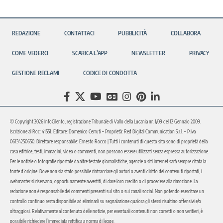
REDAZIONE
CONTATTACI
PUBBLICITÀ
COLLABORA
COME VEDERCI
SCARICA L’APP
NEWSLETTER
PRIVACY
GESTIONE RECLAMI
CODICE DI CONDOTTA
© Copyright 2026 InfoCilento, registrazione Tribunale di Vallo della Lucania nr. 1/09 del 12 Gennaio 2009.
Iscrizione al Roc: 41551. Editore: Domenico Cerruti – Proprietà: Red Digital Communication S.r.l. – P.iva
06134250650. Direttore responsabile: Ernesto Rocco | Tutti i contenuti di questo sito sono di proprietà della
casa editrice, testi, immagini, video o commenti, non possono essere utilizzati senza espressa autorizzazione.
Per le notizie o fotografie riportate da altre testate giornalistiche, agenzie o siti internet sarà sempre citata la
fonte d’origine. Dove non sia stato possibile rintracciare gli autori o aventi diritto dei contenuti riportati, i
webmaster si riservano, opportunamente avvertiti, di dare loro credito o di procedere alla rimozione. La
redazione non è responsabile dei commenti presenti sul sito o sui canali social. Non potendo esercitare un
controllo continuo resta disponibile ad eliminarli su segnalazione qualora gli stessi risultino offensivi e/o
oltraggiosi. Relativamente al contenuto delle notizie, per eventuali contenuti non corretti o non veritieri, è
possibile richiedere l’immediata rettifica a norma di legge.