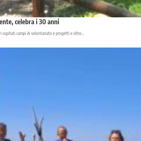
nte, celebra i 30 anni
i ospitati campi di volontariato e progetti e oltre…