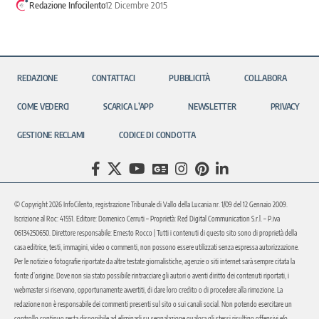
Redazione Infocilento
12 Dicembre 2015
REDAZIONE
CONTATTACI
PUBBLICITÀ
COLLABORA
COME VEDERCI
SCARICA L’APP
NEWSLETTER
PRIVACY
GESTIONE RECLAMI
CODICE DI CONDOTTA
© Copyright 2026 InfoCilento, registrazione Tribunale di Vallo della Lucania nr. 1/09 del 12 Gennaio 2009.
Iscrizione al Roc: 41551. Editore: Domenico Cerruti – Proprietà: Red Digital Communication S.r.l. – P.iva
06134250650. Direttore responsabile: Ernesto Rocco | Tutti i contenuti di questo sito sono di proprietà della
casa editrice, testi, immagini, video o commenti, non possono essere utilizzati senza espressa autorizzazione.
Per le notizie o fotografie riportate da altre testate giornalistiche, agenzie o siti internet sarà sempre citata la
fonte d’origine. Dove non sia stato possibile rintracciare gli autori o aventi diritto dei contenuti riportati, i
webmaster si riservano, opportunamente avvertiti, di dare loro credito o di procedere alla rimozione. La
redazione non è responsabile dei commenti presenti sul sito o sui canali social. Non potendo esercitare un
controllo continuo resta disponibile ad eliminarli su segnalazione qualora gli stessi risultino offensivi e/o