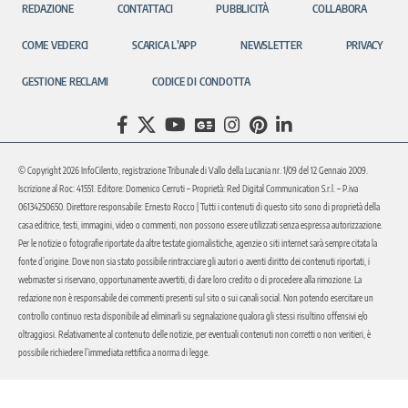
REDAZIONE
CONTATTACI
PUBBLICITÀ
COLLABORA
COME VEDERCI
SCARICA L’APP
NEWSLETTER
PRIVACY
GESTIONE RECLAMI
CODICE DI CONDOTTA
© Copyright 2026 InfoCilento, registrazione Tribunale di Vallo della Lucania nr. 1/09 del 12 Gennaio 2009.
Iscrizione al Roc: 41551. Editore: Domenico Cerruti – Proprietà: Red Digital Communication S.r.l. – P.iva
06134250650. Direttore responsabile: Ernesto Rocco | Tutti i contenuti di questo sito sono di proprietà della
casa editrice, testi, immagini, video o commenti, non possono essere utilizzati senza espressa autorizzazione.
Per le notizie o fotografie riportate da altre testate giornalistiche, agenzie o siti internet sarà sempre citata la
fonte d’origine. Dove non sia stato possibile rintracciare gli autori o aventi diritto dei contenuti riportati, i
webmaster si riservano, opportunamente avvertiti, di dare loro credito o di procedere alla rimozione. La
redazione non è responsabile dei commenti presenti sul sito o sui canali social. Non potendo esercitare un
controllo continuo resta disponibile ad eliminarli su segnalazione qualora gli stessi risultino offensivi e/o
oltraggiosi. Relativamente al contenuto delle notizie, per eventuali contenuti non corretti o non veritieri, è
possibile richiedere l’immediata rettifica a norma di legge.