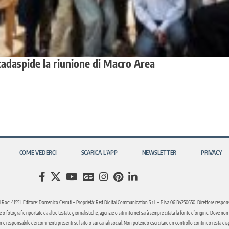
cadaspide la riunione di Macro Area
COME VEDERCI
SCARICA L’APP
NEWSLETTER
PRIVACY
l Roc: 41551. Editore: Domenico Cerruti – Proprietà: Red Digital Communication S.r.l. – P.iva 06134250650. Direttore respons
fotografie riportate da altre testate giornalistiche, agenzie o siti internet sarà sempre citata la fonte d’origine. Dove non sia
è responsabile dei commenti presenti sul sito o sui canali social. Non potendo esercitare un controllo continuo resta disponi