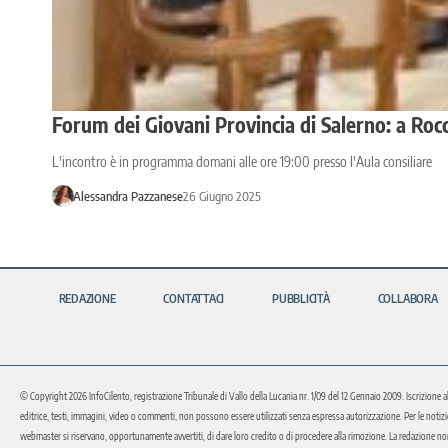
Forum dei Giovani Provincia di Salerno: a Roc
L'incontro è in programma domani alle ore 19:00 presso l'Aula consiliare
Alessandra Pazzanese
26 Giugno 2025
REDAZIONE
CONTATTACI
PUBBLICITÀ
COLLABORA
© Copyright 2026 InfoCilento, registrazione Tribunale di Vallo della Lucania nr. 1/09 del 12 Gennaio 2009. Iscrizione a
editrice, testi, immagini, video o commenti, non possono essere utilizzati senza espressa autorizzazione. Per le notizie o 
webmaster si riservano, opportunamente avvertiti, di dare loro credito o di procedere alla rimozione. La redazione non 