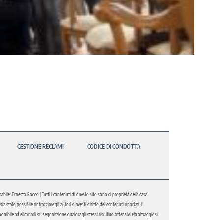
GESTIONE RECLAMI
CODICE DI CONDOTTA
abile: Ernesto Rocco | Tutti i contenuti di questo sito sono di proprietà della casa
 stato possibile rintracciare gli autori o aventi diritto dei contenuti riportati, i
bile ad eliminarli su segnalazione qualora gli stessi risultino offensivi e/o oltraggiosi.