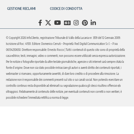
GESTIONE RECLAMI
CODICE DI CONDOTTA
© Copyright 2026 InfoCilento, registrazione Tribunale di Vallo della Lucania nr. 1/09 del 12 Gennaio 2009.
Iscrizione al Roc: 41551. Editore: Domenico Cerruti – Proprietà: Red Digital Communication S.r.l. – P.iva
06134250650. Direttore responsabile: Ernesto Rocco | Tutti i contenuti di questo sito sono di proprietà della
casa editrice, testi, immagini, video o commenti, non possono essere utilizzati senza espressa autorizzazione.
Per le notizie o fotografie riportate da altre testate giornalistiche, agenzie o siti internet sarà sempre citata la
fonte d’origine. Dove non sia stato possibile rintracciare gli autori o aventi diritto dei contenuti riportati, i
webmaster si riservano, opportunamente avvertiti, di dare loro credito o di procedere alla rimozione. La
redazione non è responsabile dei commenti presenti sul sito o sui canali social. Non potendo esercitare un
controllo continuo resta disponibile ad eliminarli su segnalazione qualora gli stessi risultino offensivi e/o
oltraggiosi. Relativamente al contenuto delle notizie, per eventuali contenuti non corretti o non veritieri, è
possibile richiedere l’immediata rettifica a norma di legge.