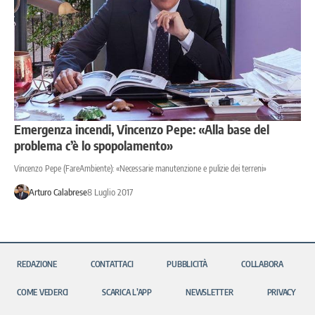
Emergenza incendi, Vincenzo Pepe: «Alla base del
problema c’è lo spopolamento»
Vincenzo Pepe (FareAmbiente): «Necessarie manutenzione e pulizie dei terreni»
Arturo Calabrese
8 Luglio 2017
REDAZIONE
CONTATTACI
PUBBLICITÀ
COLLABORA
COME VEDERCI
SCARICA L’APP
NEWSLETTER
PRIVACY