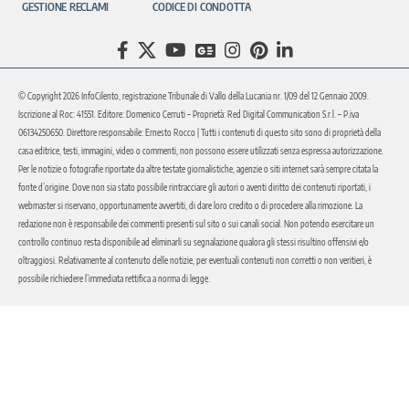
GESTIONE RECLAMI
CODICE DI CONDOTTA
© Copyright 2026 InfoCilento, registrazione Tribunale di Vallo della Lucania nr. 1/09 del 12 Gennaio 2009.
Iscrizione al Roc: 41551. Editore: Domenico Cerruti – Proprietà: Red Digital Communication S.r.l. – P.iva
06134250650. Direttore responsabile: Ernesto Rocco | Tutti i contenuti di questo sito sono di proprietà della
casa editrice, testi, immagini, video o commenti, non possono essere utilizzati senza espressa autorizzazione.
Per le notizie o fotografie riportate da altre testate giornalistiche, agenzie o siti internet sarà sempre citata la
fonte d’origine. Dove non sia stato possibile rintracciare gli autori o aventi diritto dei contenuti riportati, i
webmaster si riservano, opportunamente avvertiti, di dare loro credito o di procedere alla rimozione. La
redazione non è responsabile dei commenti presenti sul sito o sui canali social. Non potendo esercitare un
controllo continuo resta disponibile ad eliminarli su segnalazione qualora gli stessi risultino offensivi e/o
oltraggiosi. Relativamente al contenuto delle notizie, per eventuali contenuti non corretti o non veritieri, è
possibile richiedere l’immediata rettifica a norma di legge.