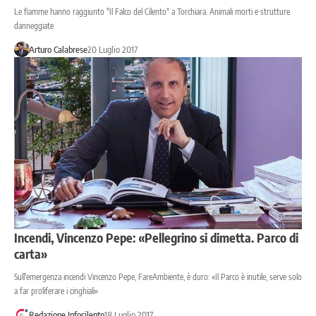
Le fiamme hanno raggiunto "Il Falco del Cilento" a Torchiara. Animali morti e strutture
danneggiate
Arturo Calabrese
20 Luglio 2017
Incendi, Vincenzo Pepe: «Pellegrino si dimetta. Parco di
carta»
Sull'emergenza incendi Vincenzo Pepe, FareAmbiente, è duro: «Il Parco è inutile, serve solo
a far proliferare i cinghiali»
Redazione Infocilento
18 Luglio 2017