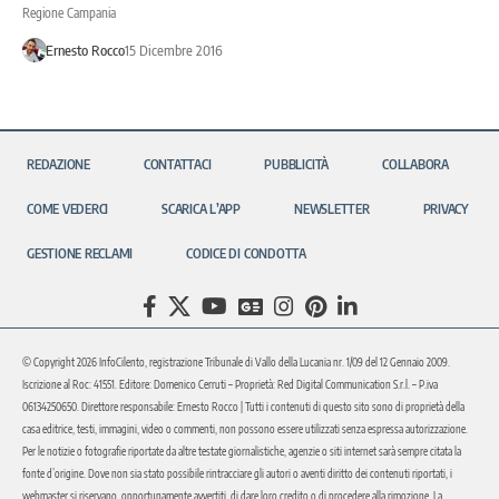
Regione Campania
Ernesto Rocco
15 Dicembre 2016
REDAZIONE
CONTATTACI
PUBBLICITÀ
COLLABORA
COME VEDERCI
SCARICA L’APP
NEWSLETTER
PRIVACY
GESTIONE RECLAMI
CODICE DI CONDOTTA
© Copyright 2026 InfoCilento, registrazione Tribunale di Vallo della Lucania nr. 1/09 del 12 Gennaio 2009.
Iscrizione al Roc: 41551. Editore: Domenico Cerruti – Proprietà: Red Digital Communication S.r.l. – P.iva
06134250650. Direttore responsabile: Ernesto Rocco | Tutti i contenuti di questo sito sono di proprietà della
casa editrice, testi, immagini, video o commenti, non possono essere utilizzati senza espressa autorizzazione.
Per le notizie o fotografie riportate da altre testate giornalistiche, agenzie o siti internet sarà sempre citata la
fonte d’origine. Dove non sia stato possibile rintracciare gli autori o aventi diritto dei contenuti riportati, i
webmaster si riservano, opportunamente avvertiti, di dare loro credito o di procedere alla rimozione. La