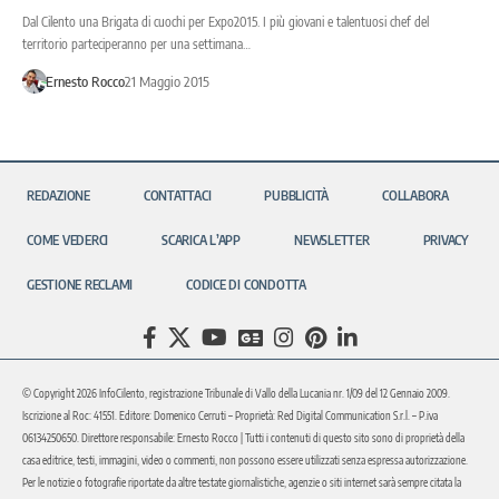
Dal Cilento una Brigata di cuochi per Expo2015. I più giovani e talentuosi chef del
territorio parteciperanno per una settimana…
Ernesto Rocco
21 Maggio 2015
REDAZIONE
CONTATTACI
PUBBLICITÀ
COLLABORA
COME VEDERCI
SCARICA L’APP
NEWSLETTER
PRIVACY
GESTIONE RECLAMI
CODICE DI CONDOTTA
© Copyright 2026 InfoCilento, registrazione Tribunale di Vallo della Lucania nr. 1/09 del 12 Gennaio 2009.
Iscrizione al Roc: 41551. Editore: Domenico Cerruti – Proprietà: Red Digital Communication S.r.l. – P.iva
06134250650. Direttore responsabile: Ernesto Rocco | Tutti i contenuti di questo sito sono di proprietà della
casa editrice, testi, immagini, video o commenti, non possono essere utilizzati senza espressa autorizzazione.
Per le notizie o fotografie riportate da altre testate giornalistiche, agenzie o siti internet sarà sempre citata la