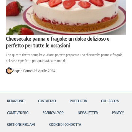
Cheesecake panna e fragole: un dolce delizioso e
perfetto per tutte le occasioni
Con questa ricetta semplice e veloce, potrete preparare una cheesecake panna e fragole
deliziosa e perfetta per qualsiasi occasione da…
Angela Bonora
25 Aprile 2024
REDAZIONE
CONTATTACI
PUBBLICITÀ
COLLABORA
COME VEDERCI
SCARICA L’APP
NEWSLETTER
PRIVACY
GESTIONE RECLAMI
CODICE DI CONDOTTA