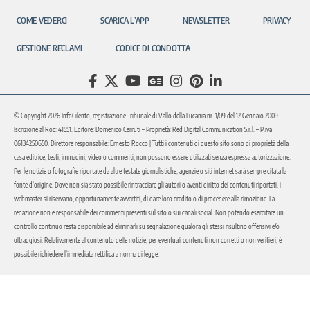
COME VEDERCI
SCARICA L’APP
NEWSLETTER
PRIVACY
GESTIONE RECLAMI
CODICE DI CONDOTTA
© Copyright 2026 InfoCilento, registrazione Tribunale di Vallo della Lucania nr. 1/09 del 12 Gennaio 2009.
Iscrizione al Roc: 41551. Editore: Domenico Cerruti – Proprietà: Red Digital Communication S.r.l. – P.iva
06134250650. Direttore responsabile: Ernesto Rocco | Tutti i contenuti di questo sito sono di proprietà della
casa editrice, testi, immagini, video o commenti, non possono essere utilizzati senza espressa autorizzazione.
Per le notizie o fotografie riportate da altre testate giornalistiche, agenzie o siti internet sarà sempre citata la
fonte d’origine. Dove non sia stato possibile rintracciare gli autori o aventi diritto dei contenuti riportati, i
webmaster si riservano, opportunamente avvertiti, di dare loro credito o di procedere alla rimozione. La
redazione non è responsabile dei commenti presenti sul sito o sui canali social. Non potendo esercitare un
controllo continuo resta disponibile ad eliminarli su segnalazione qualora gli stessi risultino offensivi e/o
oltraggiosi. Relativamente al contenuto delle notizie, per eventuali contenuti non corretti o non veritieri, è
possibile richiedere l’immediata rettifica a norma di legge.