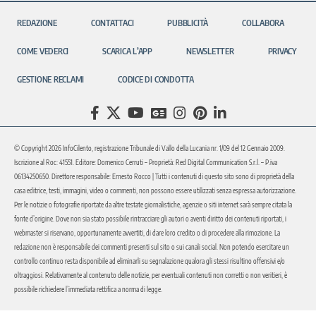
REDAZIONE
CONTATTACI
PUBBLICITÀ
COLLABORA
COME VEDERCI
SCARICA L’APP
NEWSLETTER
PRIVACY
GESTIONE RECLAMI
CODICE DI CONDOTTA
© Copyright 2026 InfoCilento, registrazione Tribunale di Vallo della Lucania nr. 1/09 del 12 Gennaio 2009.
Iscrizione al Roc: 41551. Editore: Domenico Cerruti – Proprietà: Red Digital Communication S.r.l. – P.iva
06134250650. Direttore responsabile: Ernesto Rocco | Tutti i contenuti di questo sito sono di proprietà della
casa editrice, testi, immagini, video o commenti, non possono essere utilizzati senza espressa autorizzazione.
Per le notizie o fotografie riportate da altre testate giornalistiche, agenzie o siti internet sarà sempre citata la
fonte d’origine. Dove non sia stato possibile rintracciare gli autori o aventi diritto dei contenuti riportati, i
webmaster si riservano, opportunamente avvertiti, di dare loro credito o di procedere alla rimozione. La
redazione non è responsabile dei commenti presenti sul sito o sui canali social. Non potendo esercitare un
controllo continuo resta disponibile ad eliminarli su segnalazione qualora gli stessi risultino offensivi e/o
oltraggiosi. Relativamente al contenuto delle notizie, per eventuali contenuti non corretti o non veritieri, è
possibile richiedere l’immediata rettifica a norma di legge.