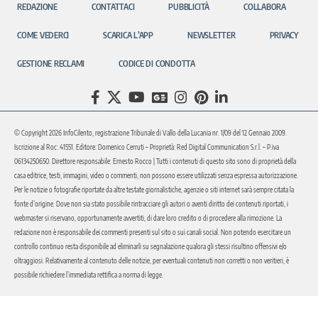
REDAZIONE
CONTATTACI
PUBBLICITÀ
COLLABORA
COME VEDERCI
SCARICA L’APP
NEWSLETTER
PRIVACY
GESTIONE RECLAMI
CODICE DI CONDOTTA
© Copyright 2026 InfoCilento, registrazione Tribunale di Vallo della Lucania nr. 1/09 del 12 Gennaio 2009.
Iscrizione al Roc: 41551. Editore: Domenico Cerruti – Proprietà: Red Digital Communication S.r.l. – P.iva
06134250650. Direttore responsabile: Ernesto Rocco | Tutti i contenuti di questo sito sono di proprietà della
casa editrice, testi, immagini, video o commenti, non possono essere utilizzati senza espressa autorizzazione.
Per le notizie o fotografie riportate da altre testate giornalistiche, agenzie o siti internet sarà sempre citata la
fonte d’origine. Dove non sia stato possibile rintracciare gli autori o aventi diritto dei contenuti riportati, i
webmaster si riservano, opportunamente avvertiti, di dare loro credito o di procedere alla rimozione. La
redazione non è responsabile dei commenti presenti sul sito o sui canali social. Non potendo esercitare un
controllo continuo resta disponibile ad eliminarli su segnalazione qualora gli stessi risultino offensivi e/o
oltraggiosi. Relativamente al contenuto delle notizie, per eventuali contenuti non corretti o non veritieri, è
possibile richiedere l’immediata rettifica a norma di legge.