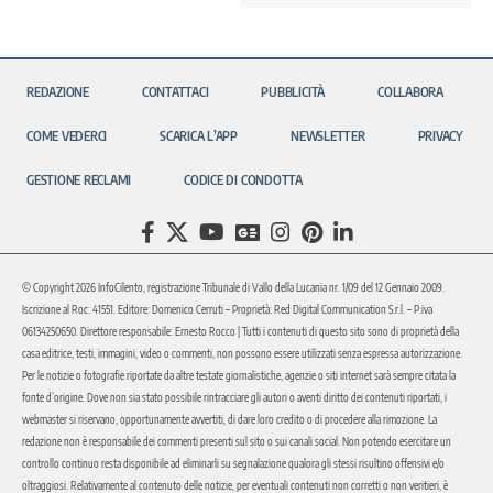
REDAZIONE
CONTATTACI
PUBBLICITÀ
COLLABORA
COME VEDERCI
SCARICA L’APP
NEWSLETTER
PRIVACY
GESTIONE RECLAMI
CODICE DI CONDOTTA
© Copyright 2026 InfoCilento, registrazione Tribunale di Vallo della Lucania nr. 1/09 del 12 Gennaio 2009.
Iscrizione al Roc: 41551. Editore: Domenico Cerruti – Proprietà: Red Digital Communication S.r.l. – P.iva
06134250650. Direttore responsabile: Ernesto Rocco | Tutti i contenuti di questo sito sono di proprietà della
casa editrice, testi, immagini, video o commenti, non possono essere utilizzati senza espressa autorizzazione.
Per le notizie o fotografie riportate da altre testate giornalistiche, agenzie o siti internet sarà sempre citata la
fonte d’origine. Dove non sia stato possibile rintracciare gli autori o aventi diritto dei contenuti riportati, i
webmaster si riservano, opportunamente avvertiti, di dare loro credito o di procedere alla rimozione. La
redazione non è responsabile dei commenti presenti sul sito o sui canali social. Non potendo esercitare un
controllo continuo resta disponibile ad eliminarli su segnalazione qualora gli stessi risultino offensivi e/o
oltraggiosi. Relativamente al contenuto delle notizie, per eventuali contenuti non corretti o non veritieri, è