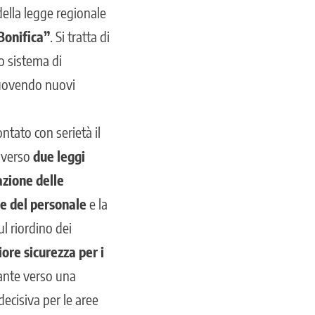
ella legge regionale
 Bonifica
”
. Si tratta di
o sistema di
muovendo nuovi
tato con serietà il
raverso
due leggi
azione delle
ne del personale
e la
ul riordino dei
ore sicurezza per i
ante verso una
decisiva per le aree