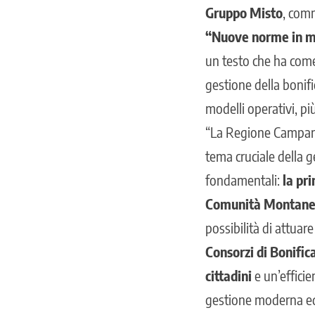
Gruppo Misto
, com
“Nuove norme in m
un testo che ha come
gestione della bonif
modelli operativi, più
“La Regione Campani
tema cruciale della g
fondamentali:
la pr
Comunità Montan
possibilità di attuar
Consorzi di Bonific
cittadini
e un’effici
gestione moderna ed e