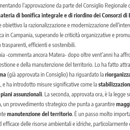
mentando l’approvazione da parte del Consiglio Regionale d
ateria di
bonifica integrale e di riordino dei Consorzi di
 obiettivo la razionalizzazione e modernizzazione dell’inter
ica in Campania, superando le criticità organizzative e pro
 trasparenti, efficienti e sostenibili.
a -commenta ancora Matera- dopo oltre vent’anni ha affron
estione e della manutenzione del territorio. Lo ha fatto att
ima
(già approvata in Consiglio) ha riguardato la
riorganizz
e
, e ha introdotto misure significative come la
stabilizzazio
e
piani assunzionali
. La seconda, approvata ora, è la legge s
a
, un provvedimento strategico che punta a garantire
maggi
ente
manutenzione del territorio
. È un passo molto import
fficace delle risorse ambientali e idriche, particolarmente 