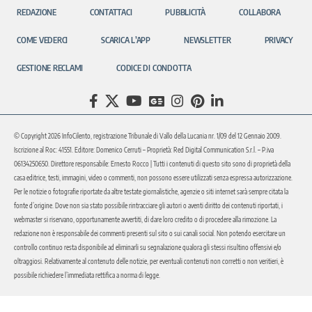
REDAZIONE
CONTATTACI
PUBBLICITÀ
COLLABORA
COME VEDERCI
SCARICA L’APP
NEWSLETTER
PRIVACY
GESTIONE RECLAMI
CODICE DI CONDOTTA
© Copyright 2026 InfoCilento, registrazione Tribunale di Vallo della Lucania nr. 1/09 del 12 Gennaio 2009.
Iscrizione al Roc: 41551. Editore: Domenico Cerruti – Proprietà: Red Digital Communication S.r.l. – P.iva
06134250650. Direttore responsabile: Ernesto Rocco | Tutti i contenuti di questo sito sono di proprietà della
casa editrice, testi, immagini, video o commenti, non possono essere utilizzati senza espressa autorizzazione.
Per le notizie o fotografie riportate da altre testate giornalistiche, agenzie o siti internet sarà sempre citata la
fonte d’origine. Dove non sia stato possibile rintracciare gli autori o aventi diritto dei contenuti riportati, i
webmaster si riservano, opportunamente avvertiti, di dare loro credito o di procedere alla rimozione. La
redazione non è responsabile dei commenti presenti sul sito o sui canali social. Non potendo esercitare un
controllo continuo resta disponibile ad eliminarli su segnalazione qualora gli stessi risultino offensivi e/o
oltraggiosi. Relativamente al contenuto delle notizie, per eventuali contenuti non corretti o non veritieri, è
possibile richiedere l’immediata rettifica a norma di legge.