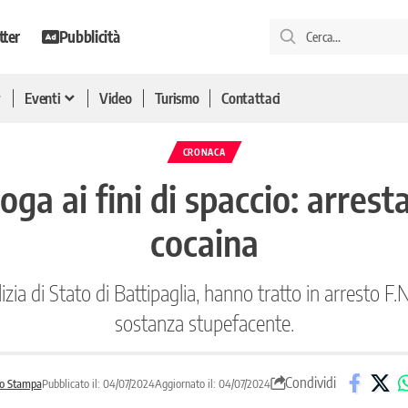
tter
Pubblicità
Eventi
Video
Turismo
Contattaci
CRONACA
oga ai fini di spaccio: arrest
cocaina
izia di Stato di Battipaglia, hanno tratto in arresto F.N.
sostanza stupefacente.
Condividi
o Stampa
Pubblicato il: 04/07/2024
Aggiornato il: 04/07/2024