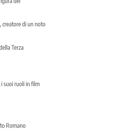
figura del
 creatore di un noto
della Terza
 suoi ruoli in film
rcito Romano