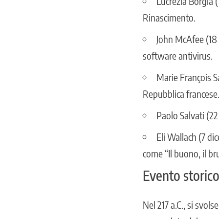
Lucrezia Borgia (
Rinascimento.
John McAfee (18 
software antivirus.
Marie François Sa
Repubblica francese
Paolo Salvati (22
Eli Wallach (7 di
come “Il buono, il brut
Evento storic
Nel 217 a.C., si svol