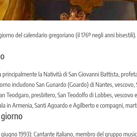
º giorno del calendario gregoriano (il 176º negli anni bisestil
no
a principalmente la Natività di San Giovanni Battista, profeta 
giorno includono San Gunardo (Goardo) di Nantes, vescovo,
an Teodgaro, presbitero, San Teodolfo di Lobbes, vescovo e
Satala in Armenia, Santi Agoardo e Agilberto e compagni, marti
 giorno
 giugno 1993): Cantante italiano, membro del gruppo musical