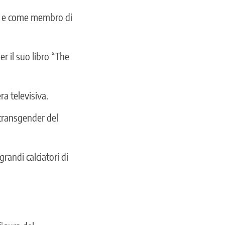
sta e come membro di
r il suo libro “The
ra televisiva.
 transgender del
randi calciatori di