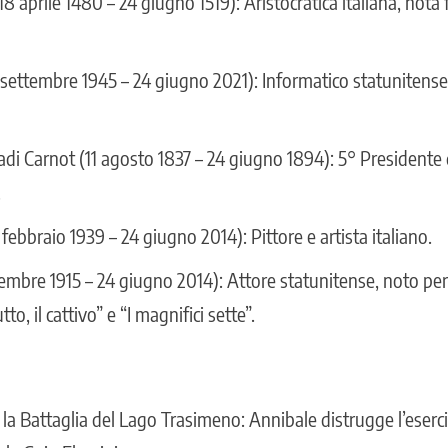
18 aprile 1480 – 24 giugno 1519): Aristocratica italiana, nota 
settembre 1945 – 24 giugno 2021): Informatico statunitense,
di Carnot (11 agosto 1837 – 24 giugno 1894): 5° Presidente 
.
 febbraio 1939 – 24 giugno 2014): Pittore e artista italiano.
cembre 1915 – 24 giugno 2014): Attore statunitense, noto per i
to, il cattivo” e “I magnifici sette”.
o
se la Battaglia del Lago Trasimeno: Annibale distrugge l’ese