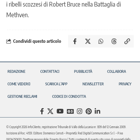
i ribelli scozzesi di Robert Bruce nella Battaglia di
Methven.
Condividi questo articolo
REDAZIONE
CONTATTACI
PUBBLICITÀ
COLLABORA
COME VEDERCI
SCARICA L’APP
NEWSLETTER
PRIVACY
GESTIONE RECLAMI
CODICE DI CONDOTTA
© Copyright 2026 InfoCilento, registrazione Tribunale di Vallo della Lucania nr. 1/09 del 12 Gennaio 2009.
Iscrizione al Roc: 41551. Editore: Domenico Cerruti – Proprietà: Red Digital Communication S.r.l. – P.iva
06134250650. Direttore responsabile: Ernesto Rocco | Tutti i contenuti di questo sito sono di proprietà della