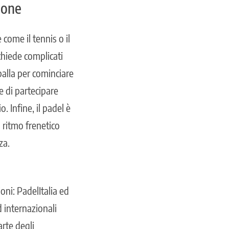
zione
come il tennis o il
ichiede complicati
palla per cominciare
e di partecipare
 Infine, il padel è
l ritmo frenetico
za.
oni: PadelItalia ed
d internazionali
arte degli