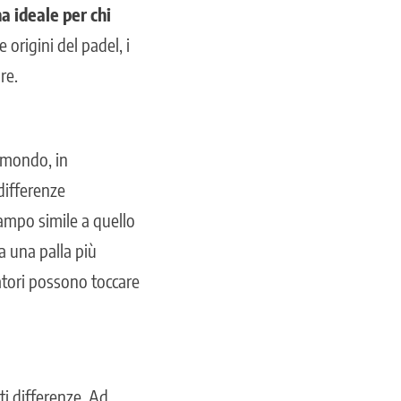
na ideale per chi
origini del padel, i
re.
il mondo,
in
differenze
ampo simile a quello
za una palla più
catori possono toccare
ti differenze. Ad