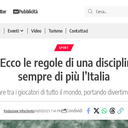
tter
Pubblicità
Eventi
Video
Turismo
Contattaci
SPORT
 Ecco le regole di una discip
sempre di più l’Italia
e tra i giocatori di tutto il mondo, portando diverti
Condividi
Redazione Infocilento
26/01/2023 7:41 PM