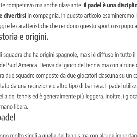
nte competitivo ma anche rilassante.
Il padel è una discipli
e divertirsi
in compagnia. In questo articolo esamineremo le 
ggi e le caratteristiche che rendono questo sport così popola
storia e origini.
di squadra che ha origini spagnole, ma si è diffuso in tutto 
i del Sud America
. Deriva dal gioco del tennis ma con alcune 
a tra due squadre composte da due giocatori ciascuna su un c
ato da una recinzione o altro tipo di barriera. Il padel utiliz
lla del tennis ed è generalmente più leggera. Inoltre, i gio
 mano libera.
padel
sono molto simili a quelle del tennis ma con alcune importan