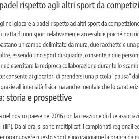
 padel rispetto agli altri sport da competi
i nel giocare a padel rispetto ad altri sport da competizione 
 si tratta di uno sport relativamente accessibile poiché non r
: bastano un campo delimitato da mura, due racchette e una 
Inoltre, essendo uno sport di squadra, consente a due person
ed esercitare la reciproca collaborazione durante lo scambio.
te: consente ai giocatori di prendersi una piccola “pausa” da
 grazie all’intensità fisica ma anche mentale che lo caratteriz
ia: storia e prospettive
via nel nostro paese nel 2016 con la creazione di due associazi
l (IIP). Da allora, si sono moltiplicati i campionati regionali e
 per promuovere questo sport e incoraggiarne la pratica da p