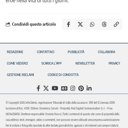
Condividi questo articolo
REDAZIONE
CONTATTACI
PUBBLICITÀ
COLLABORA
COME VEDERCI
SCARICA L’APP
NEWSLETTER
PRIVACY
GESTIONE RECLAMI
CODICE DI CONDOTTA
© Copyright 2026 InfoCilento, registrazione Tribunale di Vallo della Lucania nr. 1/09 del 12 Gennaio 2009.
Iscrizione al Roc: 41551. Editore: Domenico Cerruti – Proprietà: Red Digital Communication S.r.l. – P.iva
06134250650. Direttore responsabile: Ernesto Rocco | Tutti i contenuti di questo sito sono di proprietà della
casa editrice, testi, immagini, video o commenti, non possono essere utilizzati senza espressa autorizzazione.
Per le notizie o fotografie riportate da altre testate giornalistiche, agenzie o siti internet sarà sempre citata la