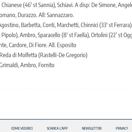
Chianese (46′ st Sannia), Schiavi. A disp: De Simone, Angelet
Romano, Durazzo. All: Sannazzaro.
Agostino, Barbetta, Conti, Marchetti, Chinnici (33′ st Ferrara),
 Pipolo), Ambro, Sparacello (8′ st Faella), Ortolini (22’ st Og
nte, Cardore, Di Fiore. All. Esposito
Reda di Molfetta (Rastelli-De Gregorio)
 Grimaldi, Ambro, Fornito
COME VEDERCI
SCARICA L’APP
NEWSLETTER
PRIVACY