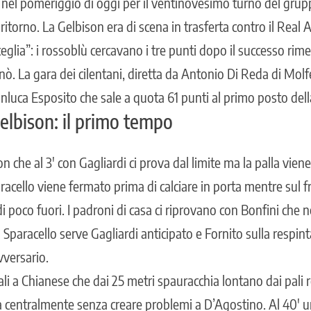
 nel pomeriggio di oggi per il ventinovesimo turno del gruppo 
ritorno. La Gelbison era di scena in trasferta contro il Real 
glia”: i rossoblù cercavano i tre punti dopo il successo rime
rnò
.
La gara dei
cilentani
, diretta da Antonio Di Reda di Molf
nluca Esposito che sale a quota 61 punti al primo posto della
elbison: il primo tempo
n che al 3′ con Gagliardi ci prova dal limite ma la palla vien
cello viene fermato prima di calciare in porta mentre sul 
di poco fuori. I padroni di casa ci riprovano con Bonfini che 
 Sparacello serve Gagliardi anticipato e Fornito sulla respinta
vversario.
li a Chianese che dai 25 metri spauracchia lontano dai pali r
cia centralmente senza creare problemi a D’Agostino. Al 40′ 