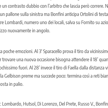
e un contrasto dubbio con l’arbitro che lascia però correre. N
n pallone sulla sinistra ma Bonfini anticipa Ortolini di testa,
e Lombardi, numero uno dei locali, salva su Fornito su azi
izzo nuovamente in angolo.
a poche emozioni. Al 3′ Sparacello prova il tiro da vicinissimo
Per trovare una nuova occasione bisogna attendere il 18’ qua
hissimo fuori. Al 28’ invece il tiro di Faella dalla distanza 
 la Gelbison preme ma succede poco: termina così a reti bia
osta in palio.
: Lombardo, Hutsol, Di Lorenzo, Del Prete, Russo V., Bonfini,