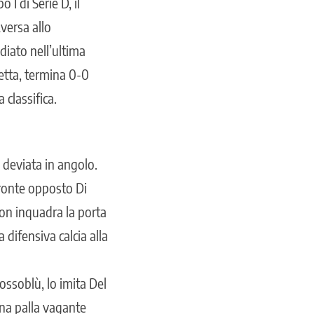
I di Serie D, il
Aversa allo
diato nell’ultima
etta, termina 0-0
 classifica.
e deviata in angolo.
fronte opposto Di
non inquadra la porta
 difensiva calcia alla
ossoblù, lo imita Del
una palla vagante