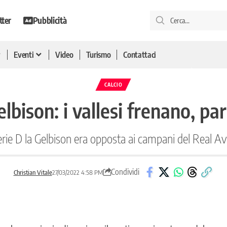
tter
Pubblicità
Eventi
Video
Turismo
Contattaci
CALCIO
bison: i vallesi frenano, par
erie D la Gelbison era opposta ai campani del Real A
Condividi
Christian Vitale
27/03/2022 4:58 PM