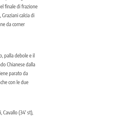
el finale di frazione
 Graziani calcia di
one da corner
, palla debole e il
ndo Chianese dalla
viene parato da
nche con le due
 Cavallo (34′ st),