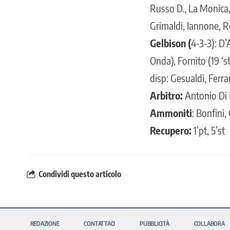
Russo D., La Monica, 
Grimaldi, Iannone, 
Gelbison (
4-3-3): D’
Onda), Fornito (19 ‘st
disp: Gesualdi, Ferra
Arbitro:
Antonio Di 
Ammoniti
: Bonfini,
Recupero:
1’pt, 5’st
Condividi questo articolo
REDAZIONE
CONTATTACI
PUBBLICITÀ
COLLABORA