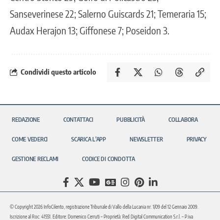
Sanseverinese 22; Salerno Guiscards 21; Temeraria 15;
Audax Herajon 13; Giffonese 7; Poseidon 3.
Condividi questo articolo
REDAZIONE
CONTATTACI
PUBBLICITÀ
COLLABORA
COME VEDERCI
SCARICA L’APP
NEWSLETTER
PRIVACY
GESTIONE RECLAMI
CODICE DI CONDOTTA
© Copyright 2026 InfoCilento, registrazione Tribunale di Vallo della Lucania nr. 1/09 del 12 Gennaio 2009.
Iscrizione al Roc: 41551. Editore: Domenico Cerruti – Proprietà: Red Digital Communication S.r.l. – P.iva