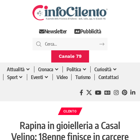
Newsletter
Pubblicità
Canale 79
Attualità
Cronaca
Politica
Curiosità
Sport
Eventi
Video
Turismo
Contattaci
CILENTO
Rapina in gioielleria a Casal
Velino: 18enne finisce in carcere