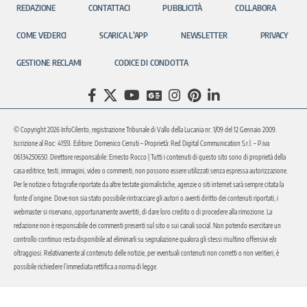
REDAZIONE
CONTATTACI
PUBBLICITÀ
COLLABORA
COME VEDERCI
SCARICA L’APP
NEWSLETTER
PRIVACY
GESTIONE RECLAMI
CODICE DI CONDOTTA
© Copyright 2026 InfoCilento, registrazione Tribunale di Vallo della Lucania nr. 1/09 del 12 Gennaio 2009.
Iscrizione al Roc: 41551. Editore: Domenico Cerruti – Proprietà: Red Digital Communication S.r.l. – P.iva
06134250650. Direttore responsabile: Ernesto Rocco | Tutti i contenuti di questo sito sono di proprietà della
casa editrice, testi, immagini, video o commenti, non possono essere utilizzati senza espressa autorizzazione.
Per le notizie o fotografie riportate da altre testate giornalistiche, agenzie o siti internet sarà sempre citata la
fonte d’origine. Dove non sia stato possibile rintracciare gli autori o aventi diritto dei contenuti riportati, i
webmaster si riservano, opportunamente avvertiti, di dare loro credito o di procedere alla rimozione. La
redazione non è responsabile dei commenti presenti sul sito o sui canali social. Non potendo esercitare un
controllo continuo resta disponibile ad eliminarli su segnalazione qualora gli stessi risultino offensivi e/o
oltraggiosi. Relativamente al contenuto delle notizie, per eventuali contenuti non corretti o non veritieri, è
possibile richiedere l’immediata rettifica a norma di legge.