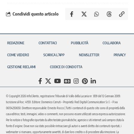
Condividi questo articolo
REDAZIONE
CONTATTACI
PUBBLICITÀ
COLLABORA
COME VEDERCI
SCARICA L’APP
NEWSLETTER
PRIVACY
GESTIONE RECLAMI
CODICE DI CONDOTTA
© Copyright 2026 InfoCilento, registrazione Tribunale di Vallo della Lucania nr. 1/09 del 12 Gennaio 2009.
Iscrizione al Roc: 41551. Editore: Domenico Cerruti – Proprietà: Red Digital Communication S.r.l. – P.iva
06134250650. Direttore responsabile: Ernesto Rocco | Tutti i contenuti di questo sito sono di proprietà della
casa editrice, testi, immagini, video o commenti, non possono essere utilizzati senza espressa autorizzazione.
Per le notizie o fotografie riportate da altre testate giornalistiche, agenzie o siti internet sarà sempre citata la
fonte d’origine. Dove non sia stato possibile rintracciare gli autori o aventi diritto dei contenuti riportati, i
webmaster si riservano, opportunamente avvertiti, di dare loro credito o di procedere alla rimozione. La