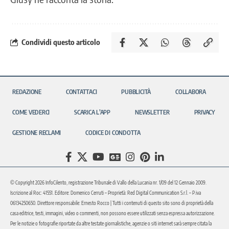
Condividi questo articolo
REDAZIONE
CONTATTACI
PUBBLICITÀ
COLLABORA
COME VEDERCI
SCARICA L’APP
NEWSLETTER
PRIVACY
GESTIONE RECLAMI
CODICE DI CONDOTTA
© Copyright 2026 InfoCilento, registrazione Tribunale di Vallo della Lucania nr. 1/09 del 12 Gennaio 2009.
Iscrizione al Roc: 41551. Editore: Domenico Cerruti – Proprietà: Red Digital Communication S.r.l. – P.iva
06134250650. Direttore responsabile: Ernesto Rocco | Tutti i contenuti di questo sito sono di proprietà della
casa editrice, testi, immagini, video o commenti, non possono essere utilizzati senza espressa autorizzazione.
Per le notizie o fotografie riportate da altre testate giornalistiche, agenzie o siti internet sarà sempre citata la