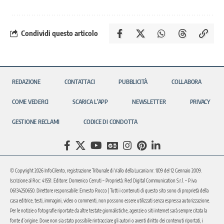
Condividi questo articolo
REDAZIONE
CONTATTACI
PUBBLICITÀ
COLLABORA
COME VEDERCI
SCARICA L’APP
NEWSLETTER
PRIVACY
GESTIONE RECLAMI
CODICE DI CONDOTTA
© Copyright 2026 InfoCilento, registrazione Tribunale di Vallo della Lucania nr. 1/09 del 12 Gennaio 2009.
Iscrizione al Roc: 41551. Editore: Domenico Cerruti – Proprietà: Red Digital Communication S.r.l. – P.iva
06134250650. Direttore responsabile: Ernesto Rocco | Tutti i contenuti di questo sito sono di proprietà della
casa editrice, testi, immagini, video o commenti, non possono essere utilizzati senza espressa autorizzazione.
Per le notizie o fotografie riportate da altre testate giornalistiche, agenzie o siti internet sarà sempre citata la
fonte d’origine. Dove non sia stato possibile rintracciare gli autori o aventi diritto dei contenuti riportati, i