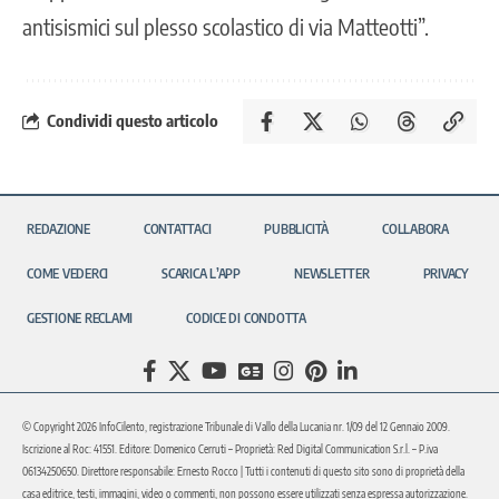
antisismici sul plesso scolastico di via Matteotti”.
Condividi questo articolo
REDAZIONE
CONTATTACI
PUBBLICITÀ
COLLABORA
COME VEDERCI
SCARICA L’APP
NEWSLETTER
PRIVACY
GESTIONE RECLAMI
CODICE DI CONDOTTA
© Copyright 2026 InfoCilento, registrazione Tribunale di Vallo della Lucania nr. 1/09 del 12 Gennaio 2009.
Iscrizione al Roc: 41551. Editore: Domenico Cerruti – Proprietà: Red Digital Communication S.r.l. – P.iva
06134250650. Direttore responsabile: Ernesto Rocco | Tutti i contenuti di questo sito sono di proprietà della
casa editrice, testi, immagini, video o commenti, non possono essere utilizzati senza espressa autorizzazione.