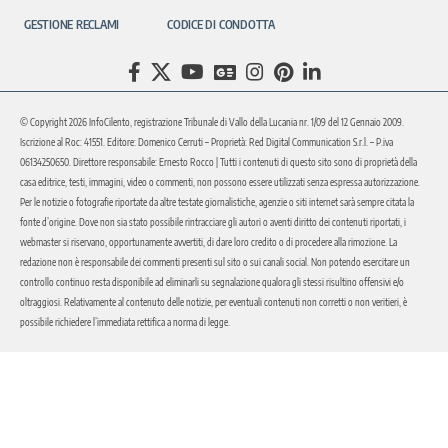
GESTIONE RECLAMI
CODICE DI CONDOTTA
© Copyright 2026 InfoCilento, registrazione Tribunale di Vallo della Lucania nr. 1/09 del 12 Gennaio 2009.
Iscrizione al Roc: 41551. Editore: Domenico Cerruti – Proprietà: Red Digital Communication S.r.l. – P.iva
06134250650. Direttore responsabile: Ernesto Rocco | Tutti i contenuti di questo sito sono di proprietà della
casa editrice, testi, immagini, video o commenti, non possono essere utilizzati senza espressa autorizzazione.
Per le notizie o fotografie riportate da altre testate giornalistiche, agenzie o siti internet sarà sempre citata la
fonte d’origine. Dove non sia stato possibile rintracciare gli autori o aventi diritto dei contenuti riportati, i
webmaster si riservano, opportunamente avvertiti, di dare loro credito o di procedere alla rimozione. La
redazione non è responsabile dei commenti presenti sul sito o sui canali social. Non potendo esercitare un
controllo continuo resta disponibile ad eliminarli su segnalazione qualora gli stessi risultino offensivi e/o
oltraggiosi. Relativamente al contenuto delle notizie, per eventuali contenuti non corretti o non veritieri, è
possibile richiedere l’immediata rettifica a norma di legge.