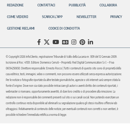
REDAZIONE
CONTATTACI
PUBBLICITÀ
COLLABORA
COME VEDERCI
SCARICA L’APP
NEWSLETTER
PRIVACY
GESTIONE RECLAMI
CODICE DI CONDOTTA
© Copyright 2026 InfoCilento, registrazione Tribunale di Vallo della Lucania nr. 1/09 del 12 Gennaio 2009.
Iscrizione al Roc: 41551. Editore: Domenico Cerruti – Proprietà: Red Digital Communication S.r.l. – P.iva
06134250650. Direttore responsabile: Ernesto Rocco | Tutti i contenuti di questo sito sono di proprietà della
casa editrice, testi, immagini, video o commenti, non possono essere utilizzati senza espressa autorizzazione.
Per le notizie o fotografie riportate da altre testate giornalistiche, agenzie o siti internet sarà sempre citata la
fonte d’origine. Dove non sia stato possibile rintracciare gli autori o aventi diritto dei contenuti riportati, i
webmaster si riservano, opportunamente avvertiti, di dare loro credito o di procedere alla rimozione. La
redazione non è responsabile dei commenti presenti sul sito o sui canali social. Non potendo esercitare un
controllo continuo resta disponibile ad eliminarli su segnalazione qualora gli stessi risultino offensivi e/o
oltraggiosi. Relativamente al contenuto delle notizie, per eventuali contenuti non corretti o non veritieri, è
possibile richiedere l’immediata rettifica a norma di legge.