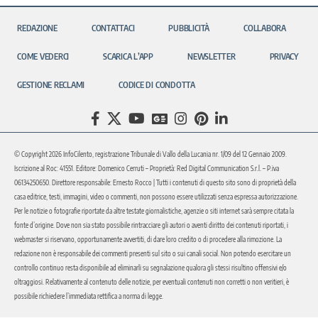
REDAZIONE
CONTATTACI
PUBBLICITÀ
COLLABORA
COME VEDERCI
SCARICA L’APP
NEWSLETTER
PRIVACY
GESTIONE RECLAMI
CODICE DI CONDOTTA
© Copyright 2026 InfoCilento, registrazione Tribunale di Vallo della Lucania nr. 1/09 del 12 Gennaio 2009.
Iscrizione al Roc: 41551. Editore: Domenico Cerruti – Proprietà: Red Digital Communication S.r.l. – P.iva
06134250650. Direttore responsabile: Ernesto Rocco | Tutti i contenuti di questo sito sono di proprietà della
casa editrice, testi, immagini, video o commenti, non possono essere utilizzati senza espressa autorizzazione.
Per le notizie o fotografie riportate da altre testate giornalistiche, agenzie o siti internet sarà sempre citata la
fonte d’origine. Dove non sia stato possibile rintracciare gli autori o aventi diritto dei contenuti riportati, i
webmaster si riservano, opportunamente avvertiti, di dare loro credito o di procedere alla rimozione. La
redazione non è responsabile dei commenti presenti sul sito o sui canali social. Non potendo esercitare un
controllo continuo resta disponibile ad eliminarli su segnalazione qualora gli stessi risultino offensivi e/o
oltraggiosi. Relativamente al contenuto delle notizie, per eventuali contenuti non corretti o non veritieri, è
possibile richiedere l’immediata rettifica a norma di legge.