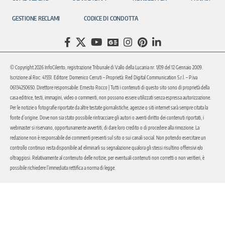
GESTIONE RECLAMI
CODICE DI CONDOTTA
© Copyright 2026 InfoCilento, registrazione Tribunale di Vallo della Lucania nr. 1/09 del 12 Gennaio 2009.
Iscrizione al Roc: 41551. Editore: Domenico Cerruti – Proprietà: Red Digital Communication S.r.l. – P.iva
06134250650. Direttore responsabile: Ernesto Rocco | Tutti i contenuti di questo sito sono di proprietà della
casa editrice, testi, immagini, video o commenti, non possono essere utilizzati senza espressa autorizzazione.
Per le notizie o fotografie riportate da altre testate giornalistiche, agenzie o siti internet sarà sempre citata la
fonte d’origine. Dove non sia stato possibile rintracciare gli autori o aventi diritto dei contenuti riportati, i
webmaster si riservano, opportunamente avvertiti, di dare loro credito o di procedere alla rimozione. La
redazione non è responsabile dei commenti presenti sul sito o sui canali social. Non potendo esercitare un
controllo continuo resta disponibile ad eliminarli su segnalazione qualora gli stessi risultino offensivi e/o
oltraggiosi. Relativamente al contenuto delle notizie, per eventuali contenuti non corretti o non veritieri, è
possibile richiedere l’immediata rettifica a norma di legge.