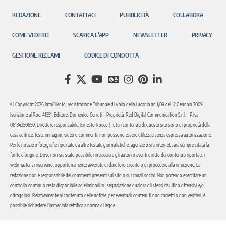
REDAZIONE
CONTATTACI
PUBBLICITÀ
COLLABORA
COME VEDERCI
SCARICA L’APP
NEWSLETTER
PRIVACY
GESTIONE RECLAMI
CODICE DI CONDOTTA
© Copyright 2026 InfoCilento, registrazione Tribunale di Vallo della Lucania nr. 1/09 del 12 Gennaio 2009.
Iscrizione al Roc: 41551. Editore: Domenico Cerruti – Proprietà: Red Digital Communication S.r.l. – P.iva
06134250650. Direttore responsabile: Ernesto Rocco | Tutti i contenuti di questo sito sono di proprietà della
casa editrice, testi, immagini, video o commenti, non possono essere utilizzati senza espressa autorizzazione.
Per le notizie o fotografie riportate da altre testate giornalistiche, agenzie o siti internet sarà sempre citata la
fonte d’origine. Dove non sia stato possibile rintracciare gli autori o aventi diritto dei contenuti riportati, i
webmaster si riservano, opportunamente avvertiti, di dare loro credito o di procedere alla rimozione. La
redazione non è responsabile dei commenti presenti sul sito o sui canali social. Non potendo esercitare un
controllo continuo resta disponibile ad eliminarli su segnalazione qualora gli stessi risultino offensivi e/o
oltraggiosi. Relativamente al contenuto delle notizie, per eventuali contenuti non corretti o non veritieri, è
possibile richiedere l’immediata rettifica a norma di legge.