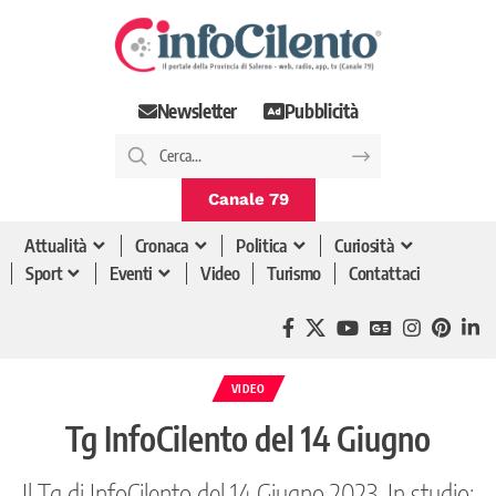
Newsletter
Pubblicità
Canale 79
Attualità
Cronaca
Politica
Curiosità
Sport
Eventi
Video
Turismo
Contattaci
VIDEO
Tg InfoCilento del 14 Giugno
Il Tg di InfoCilento del 14 Giugno 2023. In studio: