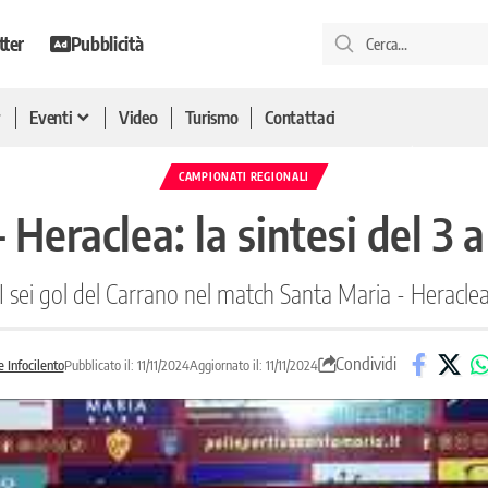
tter
Pubblicità
Eventi
Video
Turismo
Contattaci
CAMPIONATI REGIONALI
Heraclea: la sintesi del 3 
I sei gol del Carrano nel match Santa Maria - Heracle
Condividi
 Infocilento
Pubblicato il: 11/11/2024
Aggiornato il: 11/11/2024