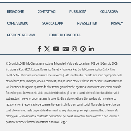
REDAZIONE
CONTATTACI
PUBBLICITÀ
COLLABORA
COME VEDERCI
SCARICA L’APP
NEWSLETTER
PRIVACY
GESTIONE RECLAMI
CODICE DI CONDOTTA
© Copyright 2026 InfoCilento, registrazione Tribunale di Vallo della Lucania nr. 1/09 del 12 Gennaio 2009.
Iscrizione al Roc: 41551. Editore: Domenico Cerruti – Proprietà: Red Digital Communication S.r.l. – P.iva
06134250650. Direttore responsabile: Ernesto Rocco | Tutti i contenuti di questo sito sono di proprietà della
casa editrice, testi, immagini, video o commenti, non possono essere utilizzati senza espressa autorizzazione.
Per le notizie o fotografie riportate da altre testate giornalistiche, agenzie o siti internet sarà sempre citata la
fonte d’origine. Dove non sia stato possibile rintracciare gli autori o aventi diritto dei contenuti riportati, i
webmaster si riservano, opportunamente avvertiti, di dare loro credito o di procedere alla rimozione. La
redazione non è responsabile dei commenti presenti sul sito o sui canali social. Non potendo esercitare un
controllo continuo resta disponibile ad eliminarli su segnalazione qualora gli stessi risultino offensivi e/o
oltraggiosi. Relativamente al contenuto delle notizie, per eventuali contenuti non corretti o non veritieri, è
possibile richiedere l’immediata rettifica a norma di legge.