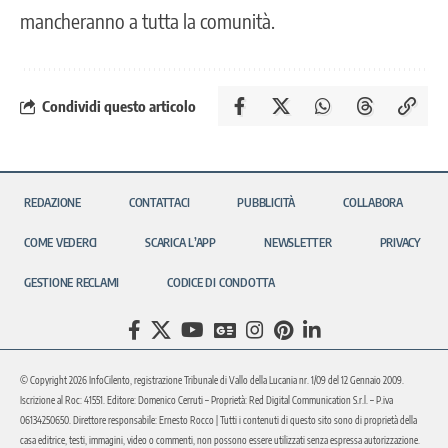
mancheranno a tutta la comunità.
Condividi questo articolo
REDAZIONE
CONTATTACI
PUBBLICITÀ
COLLABORA
COME VEDERCI
SCARICA L’APP
NEWSLETTER
PRIVACY
GESTIONE RECLAMI
CODICE DI CONDOTTA
© Copyright 2026 InfoCilento, registrazione Tribunale di Vallo della Lucania nr. 1/09 del 12 Gennaio 2009.
Iscrizione al Roc: 41551. Editore: Domenico Cerruti – Proprietà: Red Digital Communication S.r.l. – P.iva
06134250650. Direttore responsabile: Ernesto Rocco | Tutti i contenuti di questo sito sono di proprietà della
casa editrice, testi, immagini, video o commenti, non possono essere utilizzati senza espressa autorizzazione.