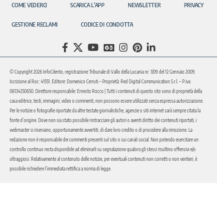
COME VEDERCI
SCARICA L’APP
NEWSLETTER
PRIVACY
GESTIONE RECLAMI
CODICE DI CONDOTTA
© Copyright 2026 InfoCilento, registrazione Tribunale di Vallo della Lucania nr. 1/09 del 12 Gennaio 2009.
Iscrizione al Roc: 41551. Editore: Domenico Cerruti – Proprietà: Red Digital Communication S.r.l. – P.iva
06134250650. Direttore responsabile: Ernesto Rocco | Tutti i contenuti di questo sito sono di proprietà della
casa editrice, testi, immagini, video o commenti, non possono essere utilizzati senza espressa autorizzazione.
Per le notizie o fotografie riportate da altre testate giornalistiche, agenzie o siti internet sarà sempre citata la
fonte d’origine. Dove non sia stato possibile rintracciare gli autori o aventi diritto dei contenuti riportati, i
webmaster si riservano, opportunamente avvertiti, di dare loro credito o di procedere alla rimozione. La
redazione non è responsabile dei commenti presenti sul sito o sui canali social. Non potendo esercitare un
controllo continuo resta disponibile ad eliminarli su segnalazione qualora gli stessi risultino offensivi e/o
oltraggiosi. Relativamente al contenuto delle notizie, per eventuali contenuti non corretti o non veritieri, è
possibile richiedere l’immediata rettifica a norma di legge.