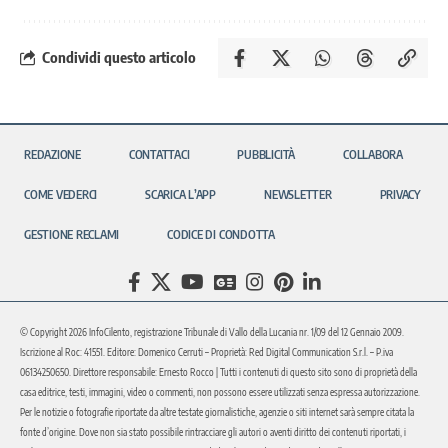
Condividi questo articolo
REDAZIONE
CONTATTACI
PUBBLICITÀ
COLLABORA
COME VEDERCI
SCARICA L’APP
NEWSLETTER
PRIVACY
GESTIONE RECLAMI
CODICE DI CONDOTTA
© Copyright 2026 InfoCilento, registrazione Tribunale di Vallo della Lucania nr. 1/09 del 12 Gennaio 2009.
Iscrizione al Roc: 41551. Editore: Domenico Cerruti – Proprietà: Red Digital Communication S.r.l. – P.iva
06134250650. Direttore responsabile: Ernesto Rocco | Tutti i contenuti di questo sito sono di proprietà della
casa editrice, testi, immagini, video o commenti, non possono essere utilizzati senza espressa autorizzazione.
Per le notizie o fotografie riportate da altre testate giornalistiche, agenzie o siti internet sarà sempre citata la
fonte d’origine. Dove non sia stato possibile rintracciare gli autori o aventi diritto dei contenuti riportati, i