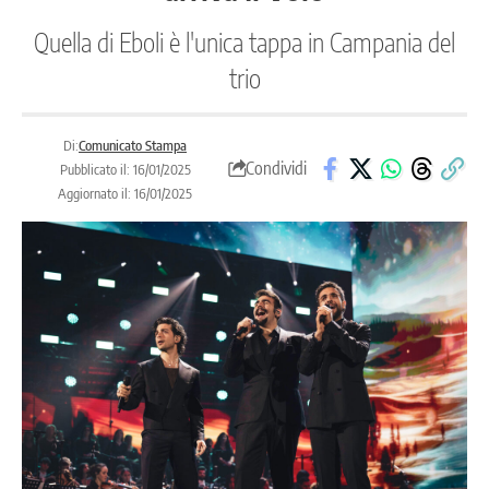
Quella di Eboli è l'unica tappa in Campania del
trio
Di:
Comunicato Stampa
Condividi
Pubblicato il: 16/01/2025
Aggiornato il: 16/01/2025