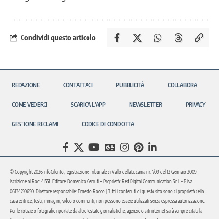
Condividi questo articolo
REDAZIONE
CONTATTACI
PUBBLICITÀ
COLLABORA
COME VEDERCI
SCARICA L’APP
NEWSLETTER
PRIVACY
GESTIONE RECLAMI
CODICE DI CONDOTTA
© Copyright 2026 InfoCilento, registrazione Tribunale di Vallo della Lucania nr. 1/09 del 12 Gennaio 2009.
Iscrizione al Roc: 41551. Editore: Domenico Cerruti – Proprietà: Red Digital Communication S.r.l. – P.iva
06134250650. Direttore responsabile: Ernesto Rocco | Tutti i contenuti di questo sito sono di proprietà della
casa editrice, testi, immagini, video o commenti, non possono essere utilizzati senza espressa autorizzazione.
Per le notizie o fotografie riportate da altre testate giornalistiche, agenzie o siti internet sarà sempre citata la