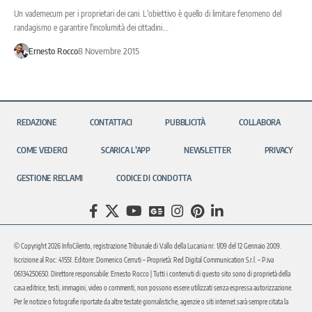
Un vademecum per i proprietari dei cani. L'obiettivo è quello di limitare fenomeno del
randagismo e garantire l'incolumità dei cittadini.…
Ernesto Rocco
8 Novembre 2015
REDAZIONE
CONTATTACI
PUBBLICITÀ
COLLABORA
COME VEDERCI
SCARICA L’APP
NEWSLETTER
PRIVACY
GESTIONE RECLAMI
CODICE DI CONDOTTA
© Copyright 2026 InfoCilento, registrazione Tribunale di Vallo della Lucania nr. 1/09 del 12 Gennaio 2009.
Iscrizione al Roc: 41551. Editore: Domenico Cerruti – Proprietà: Red Digital Communication S.r.l. – P.iva
06134250650. Direttore responsabile: Ernesto Rocco | Tutti i contenuti di questo sito sono di proprietà della
casa editrice, testi, immagini, video o commenti, non possono essere utilizzati senza espressa autorizzazione.
Per le notizie o fotografie riportate da altre testate giornalistiche, agenzie o siti internet sarà sempre citata la