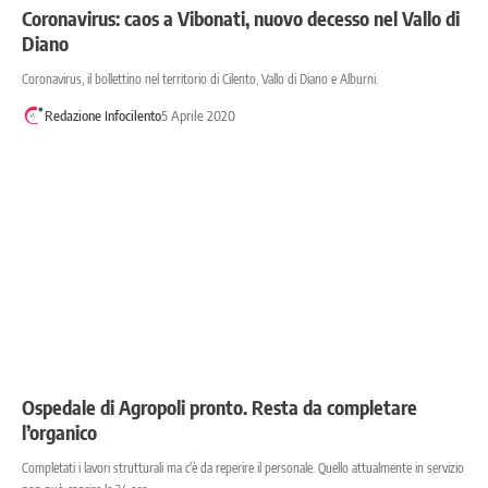
Coronavirus: caos a Vibonati, nuovo decesso nel Vallo di
Diano
Coronavirus, il bollettino nel territorio di Cilento, Vallo di Diano e Alburni.
Redazione Infocilento
5 Aprile 2020
Ospedale di Agropoli pronto. Resta da completare
l’organico
Completati i lavori strutturali ma c'è da reperire il personale. Quello attualmente in servizio