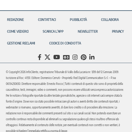
REDAZIONE
CONTATTACI
PUBBLICITÀ
COLLABORA
COME VEDERCI
SCARICA L’APP
NEWSLETTER
PRIVACY
GESTIONE RECLAMI
CODICE DI CONDOTTA
© Copyright 2026 InfoCilento, registrazione Tribunale di Vallo della Lucania nr. 1/09 del 12 Gennaio 2009.
Iscrizione al Roc: 41551. Editore: Domenico Cerruti – Proprietà: Red Digital Communication S.r.l. – P.iva
06134250650. Direttore responsabile: Ernesto Rocco | Tutti i contenuti di questo sito sono di proprietà della
casa editrice, testi, immagini, video o commenti, non possono essere utilizzati senza espressa autorizzazione.
Per le notizie o fotografie riportate da altre testate giornalistiche, agenzie o siti internet sarà sempre citata la
fonte d’origine. Dove non sia stato possibile rintracciare gli autori o aventi diritto dei contenuti riportati, i
webmaster si riservano, opportunamente avvertiti, di dare loro credito o di procedere alla rimozione. La
redazione non è responsabile dei commenti presenti sul sito o sui canali social. Non potendo esercitare un
controllo continuo resta disponibile ad eliminarli su segnalazione qualora gli stessi risultino offensivi e/o
oltraggiosi. Relativamente al contenuto delle notizie, per eventuali contenuti non corretti o non veritieri, è
possibile richiedere l’immediata rettifica a norma di legge.