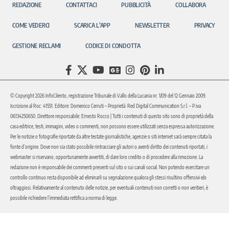
REDAZIONE
CONTATTACI
PUBBLICITÀ
COLLABORA
COME VEDERCI
SCARICA L’APP
NEWSLETTER
PRIVACY
GESTIONE RECLAMI
CODICE DI CONDOTTA
© Copyright 2026 InfoCilento, registrazione Tribunale di Vallo della Lucania nr. 1/09 del 12 Gennaio 2009.
Iscrizione al Roc: 41551. Editore: Domenico Cerruti – Proprietà: Red Digital Communication S.r.l. – P.iva
06134250650. Direttore responsabile: Ernesto Rocco | Tutti i contenuti di questo sito sono di proprietà della
casa editrice, testi, immagini, video o commenti, non possono essere utilizzati senza espressa autorizzazione.
Per le notizie o fotografie riportate da altre testate giornalistiche, agenzie o siti internet sarà sempre citata la
fonte d’origine. Dove non sia stato possibile rintracciare gli autori o aventi diritto dei contenuti riportati, i
webmaster si riservano, opportunamente avvertiti, di dare loro credito o di procedere alla rimozione. La
redazione non è responsabile dei commenti presenti sul sito o sui canali social. Non potendo esercitare un
controllo continuo resta disponibile ad eliminarli su segnalazione qualora gli stessi risultino offensivi e/o
oltraggiosi. Relativamente al contenuto delle notizie, per eventuali contenuti non corretti o non veritieri, è
possibile richiedere l’immediata rettifica a norma di legge.