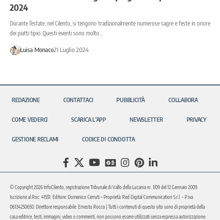
2024
Durante l’estate, nel Cilento, si tengono tradizionalmente numerose sagre e feste in onore
dei piatti tipici. Questi eventi sono molto…
Luisa Monaco
21 Luglio 2024
REDAZIONE
CONTATTACI
PUBBLICITÀ
COLLABORA
COME VEDERCI
SCARICA L’APP
NEWSLETTER
PRIVACY
GESTIONE RECLAMI
CODICE DI CONDOTTA
© Copyright 2026 InfoCilento, registrazione Tribunale di Vallo della Lucania nr. 1/09 del 12 Gennaio 2009.
Iscrizione al Roc: 41551. Editore: Domenico Cerruti – Proprietà: Red Digital Communication S.r.l. – P.iva
06134250650. Direttore responsabile: Ernesto Rocco | Tutti i contenuti di questo sito sono di proprietà della
casa editrice, testi, immagini, video o commenti, non possono essere utilizzati senza espressa autorizzazione.